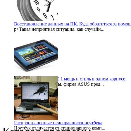
2015-09-21
Восстановление данных на ПК. Куда обратиться за помо
p>Такая неприятная ситуация, как случайн...
2015-08-06
Samsung galaxy note 10.1 мощь и стиль в одном корпусе
После некоторой паузы, фирма ASUS пред...
1999-11-30
Распространенные неисправности ноутбука
Ноутбук отличается от стационарного комп...