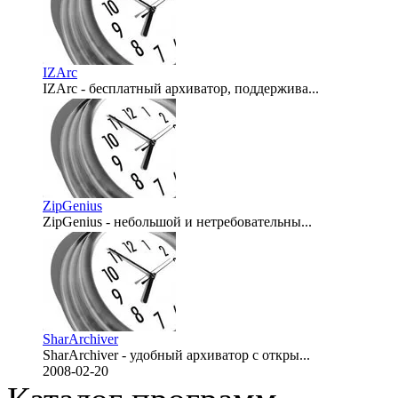
IZArc
IZArc - бесплатный архиватор, поддержива...
2008-04-10
ZipGenius
ZipGenius - небольшой и нетребовательны...
2008-04-09
SharArchiver
SharArchiver - удобный архиватор с откры...
2008-02-20