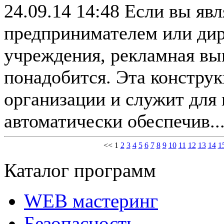
24.09.14 14:48
Если вы явл
предпринимателем или дир
учреждения, рекламная вы
понадобится. Эта констру
организации и служит для 
автоматически обеспечив..
<<
1
2
3
4
5
6
7
8
9
10
11
12
13
14
1
Каталог программ
WEB мастеринг
Безопасность