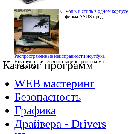
Samsung galaxy note 10.1 мощь и стиль в одном корпусе
После некоторой паузы, фирма ASUS пред...
1999-11-30
Распространенные неисправности ноутбука
Каталог программ
Ноутбук отличается от стационарного комп...
2015-01-30
WEB мастеринг
Безопасность
Графика
Драйвера - Drivers