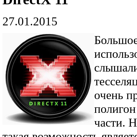
27.01.2015
Большое
использо
слышали
тесселя
очень п
полигон
части. 
такая возможность являет