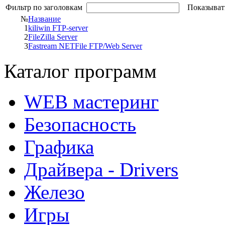
Фильтр по заголовкам
Показыват
№
Название
1
kiliwin FTP-server
2
FileZilla Server
3
Fastream NETFile FTP/Web Server
Каталог программ
WEB мастеринг
Безопасность
Графика
Драйвера - Drivers
Железо
Игры