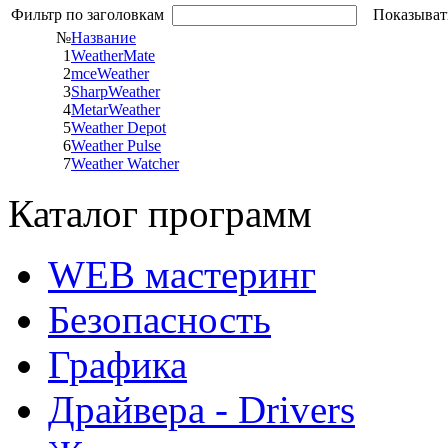
Фильтр по заголовкам
Показыват
№
Название
1
WeatherMate
2
mceWeather
3
SharpWeather
4
MetarWeather
5
Weather Depot
6
Weather Pulse
7
Weather Watcher
Каталог программ
WEB мастеринг
Безопасность
Графика
Драйвера - Drivers