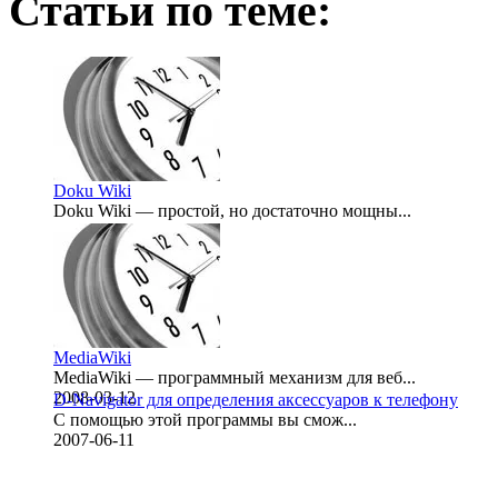
Статьи по теме:
Doku Wiki
Doku Wiki — простой, но достаточно мощны...
2008-03-13
MediaWiki
MediaWiki — программный механизм для веб...
2008-03-12
D-Navigator для определения аксессуаров к телефону
С помощью этой программы вы смож...
2007-06-11