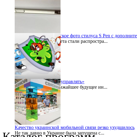
2015-07-29
Galaxy Note 5: шпионское фото стилуса S Pen с дополнит
По просторам интернета стали распростра...
2015-07-27
«Безопасностью надо управлять»
Буквально в самое ближайшее будущее ин...
2015-07-24
Качество украинской мобильной связи резко ухудшилось
Каталог программ
Не так давно в Украине была запущена с...