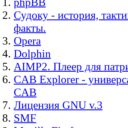
phpBB
Судоку - история, такт
факты.
Opera
Dolphin
AIMP2. Плеер для патр
CAB Explorer - универс
CAB
Лицензия GNU v.3
SMF