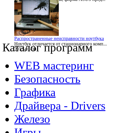
1999-11-30
Распространенные неисправности ноутбука
Каталог программ
Ноутбук отличается от стационарного комп...
2015-01-30
WEB мастеринг
Безопасность
Графика
Драйвера - Drivers
Железо
Игры