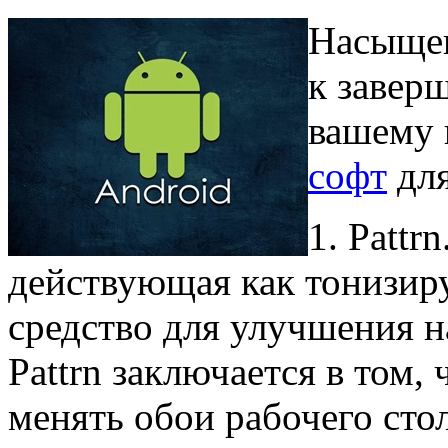
Насыщен
к завер
вашему
софт
для
1. Pattr
действующая как тонизир
средство для улучшения 
Pattrn заключается в том,
менять обои рабочего сто