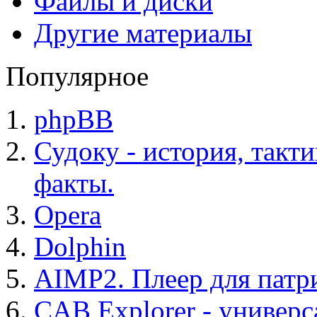
Файлы и диски
Другие материалы
Популярное
phpBB
Судоку - история, такт
факты.
Opera
Dolphin
AIMP2. Плеер для патр
CAB Explorer - универс