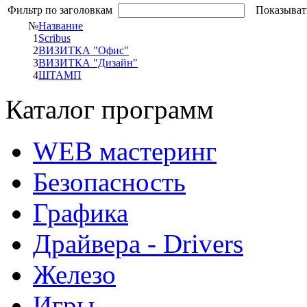
Фильтр по заголовкам
Показыват
№
Название
1
Scribus
2
ВИЗИТКА "Офис"
3
ВИЗИТКА "Дизайн"
4
ШТАМП
Каталог программ
WEB мастеринг
Безопасность
Графика
Драйвера - Drivers
Железо
Игры