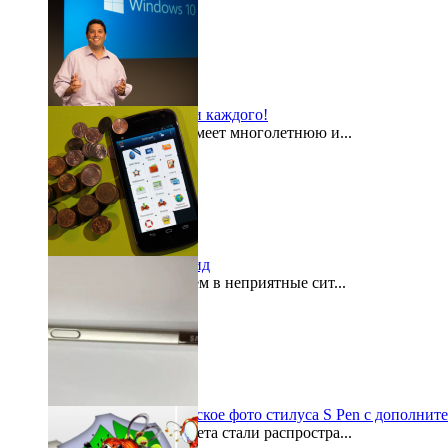
Windows 10 для всех и каждого!
Компания Microsoft имеет многолетнюю и...
2015-08-03
«Кошелек» на Андроид
Как часто мы попадаем в неприятные сит...
2015-07-29
Galaxy Note 5: шпионское фото стилуса S Pen с дополнит
По просторам интернета стали распростра...