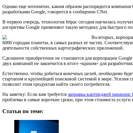
Однако еще непонятно, каким образом распорядится компания G
разработками Google, говорится в сообщении CNet.
В первую очередь, технология Jetpac сегодня научилась получ
алгоритмы Google применяют такую методику для быстрого пои
Во-вторых, корпора
6000 городам планеты, в самых разных ее частях. Соответств
деятельности собственных картографических приложений.
Сделанное приобретение не становится для корпорации Google д
двух компаний не закончится в итоге «крахом» для разработчик
Естественно, чтобы добиться конечных целей, необходимо буд
стартапом и крупнейшей поисковой системой в мире. Усилия с
позволит этим продуктам найти своего потребителя.
На заметку: Если вам требуется
заправка картриджей panasonic
проблемы в самые короткие сроки, при этом стоимость услуги 
Статьи по теме: