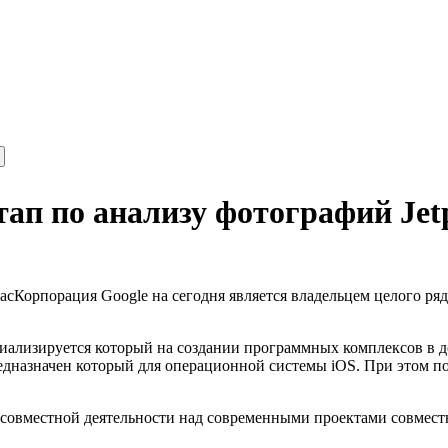
тап по анализу фотографий Jet
Корпорация Google на сегодня является владельцем целого ря
иализируется который на создании программных комплексов в де
предназначен который для операционной системы iOS. При этом п
совместной деятельности над современными проектами совместно