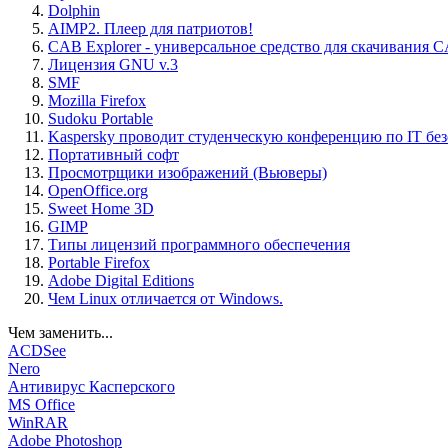
Dolphin
AIMP2. Плеер для патриотов!
CAB Explorer - универсальное средство для скачивания 
Лицензия GNU v.3
SMF
Mozilla Firefox
Sudoku Portable
Kaspersky проводит студенческую конференцию по IT бе
Портативный софт
Просмотрщики изображений (Вьюверы)
OpenOffice.org
Sweet Home 3D
GIMP
Типы лицензий программного обеспечения
Portable Firefox
Adobe Digital Editions
Чем Linux отличается от Windows.
Чем заменить...
ACDSee
Nero
Антивирус Касперского
MS Office
WinRAR
Adobe Photoshop