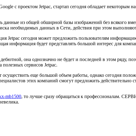
oogle с проектом Jetpac, стартап сегодня обладает некоторым 
ать данные из общей обширной базы изображений без всякого вме
ска необходимых данных в Сети, действия при этом выполняются
ция Jetpac сегодня может предложить пользователям информаци
ующая информация будет представлять большой интерес для комп
ебютной, она однозначно не будет и последней в этом ряду, поэ
а полезных сервисов Jetpac.
ет осуществить еще большой объем работы, однако сегодня поло
пециалистов этих компаний смогут предложить действительно ст
 kx-mb1500
, то лучше сразу обращаться к профессионалам. С
невелика.