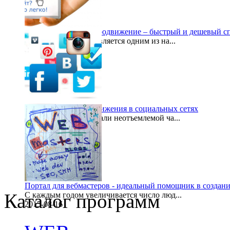
Сайт визитка и seo продвижение – быстрый и дешевый сп
Интернет-визитка является одним из на...
2015-10-02
Преимущества продвижения в социальных сетях
Социальные сети стали неотъемлемой ча...
2015-10-02
Портал для вебмастеров - идеальный помощник в создани
Каталог программ
С каждым годом увеличивается число люд...
2015-08-16