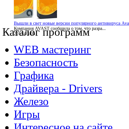
Вышли в свет новые версии популярного антивируса Ava
Каталог программ
Компания AVAST сообщила о том, что разра...
2013-03-05
WEB мастеринг
Безопасность
Графика
Драйвера - Drivers
Железо
Игры
Интересное на сайте