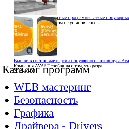
Бесплатные антивирусные программы: самые популярны
Компьютер, на котором не установлены ...
2014-08-06
Вышли в свет новые версии популярного антивируса Ava
Каталог программ
Компания AVAST сообщила о том, что разра...
2013-03-05
WEB мастеринг
Безопасность
Графика
Драйвера - Drivers