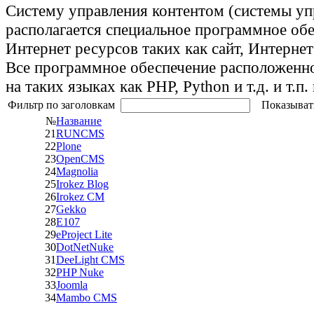
Систему управления контентом (системы уп
располагается специальное программное обе
Интернет ресурсов таких как сайт, Интернет м
Все программное обеспечение расположенно
на таких языках как PHP, Python и т.д. и т.
Фильтр по заголовкам
Показыват
№
Название
21
RUNCMS
22
Plone
23
OpenCMS
24
Magnolia
25
Irokez Blog
26
Irokez CM
27
Gekko
28
Е107
29
eProject Lite
30
DotNetNuke
31
DeeLight CMS
32
PHP Nuke
33
Joomla
34
Mambo CMS