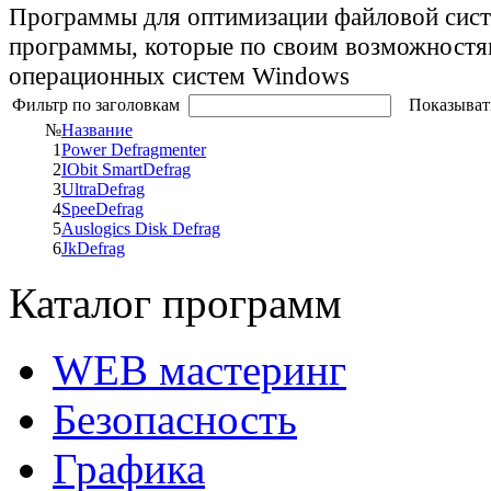
Программы для оптимизации файловой сист
программы, которые по своим возможностя
операционных систем Windows
Фильтр по заголовкам
Показыват
№
Название
1
Power Defragmenter
2
IObit SmartDefrag
3
UltraDefrag
4
SpeeDefrag
5
Auslogics Disk Defrag
6
JkDefrag
Каталог программ
WEB мастеринг
Безопасность
Графика