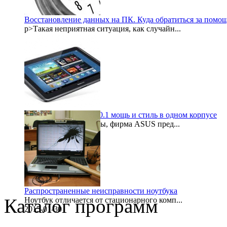
Восстановление данных на ПК. Куда обратиться за помо
p>Такая неприятная ситуация, как случайн...
2015-08-06
Samsung galaxy note 10.1 мощь и стиль в одном корпусе
После некоторой паузы, фирма ASUS пред...
1999-11-30
Распространенные неисправности ноутбука
Каталог программ
Ноутбук отличается от стационарного комп...
2015-01-30