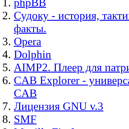
phpBB
Судоку - история, такт
факты.
Opera
Dolphin
AIMP2. Плеер для патр
CAB Explorer - универс
CAB
Лицензия GNU v.3
SMF