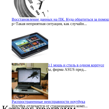
2015-09-21
Восстановление данных на ПК. Куда обратиться за помо
p>Такая неприятная ситуация, как случайн...
2015-08-06
Samsung galaxy note 10.1 мощь и стиль в одном корпусе
После некоторой паузы, фирма ASUS пред...
1999-11-30
Распространенные неисправности ноутбука
Каталог программ
Ноутбук отличается от стационарного комп...