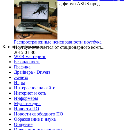
После некоторой паузы, фирма ASUS пред...
1999-11-30
Распространенные неисправности ноутбука
Каталог программ
Ноутбук отличается от стационарного комп...
2015-01-30
WEB мастеринг
Безопасность
Графика
Драйвера - Drivers
Железо
Игры
Интересное на сайте
Интернет и сеть
Информеры
Мультимедиа
Новости ПО
Новости свободного ПО
Образование и наука
Общение
Операционные системы