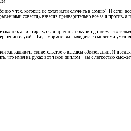
уза.
енно у тех, которые не хотят идти служить в армию). И если, вс
грызениями совести), взвесив предварительно все за и против, 
езаконно, а во вторых, если причина покупки диплома это тольк
ершении службы. Ведь с армии вы выходите со многими умениями
али запрашивать свидетельство о высшем образовании. И предъяв
ь, что имея на руках вот такой диплом – вы с легкостью сможете