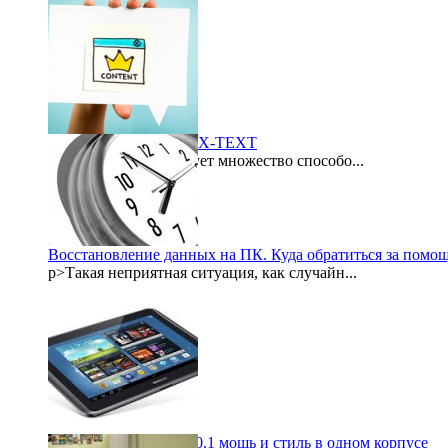
Биржа контента LYNIX-TEXT
В интернете существует множество способо...
2015-09-21
Восстановление данных на ПК. Куда обратиться за помо
p>Такая неприятная ситуация, как случайн...
2015-08-06
Samsung galaxy note 10.1 мощь и стиль в одном корпусе