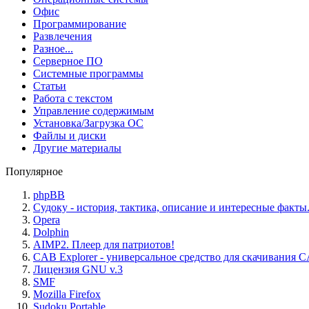
Офис
Программирование
Развлечения
Разное...
Серверное ПО
Системные программы
Статьи
Работа с текстом
Управление содержимым
Установка/Загрузка ОС
Файлы и диски
Другие материалы
Популярное
phpBB
Судоку - история, тактика, описание и интересные факты
Opera
Dolphin
AIMP2. Плеер для патриотов!
CAB Explorer - универсальное средство для скачивания 
Лицензия GNU v.3
SMF
Mozilla Firefox
Sudoku Portable