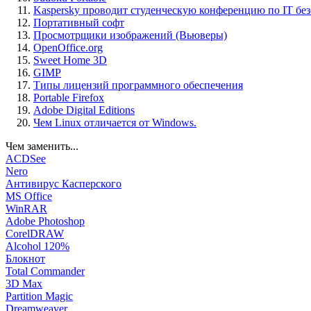
Kaspersky проводит студенческую конференцию по IT бе
Портативный софт
Просмотрщики изображений (Вьюверы)
OpenOffice.org
Sweet Home 3D
GIMP
Типы лицензий программного обеспечения
Portable Firefox
Adobe Digital Editions
Чем Linux отличается от Windows.
Чем заменить...
ACDSee
Nero
Антивирус Касперского
MS Office
WinRAR
Adobe Photoshop
CorelDRAW
Alcohol 120%
Блокнот
Total Commander
3D Max
Partition Magic
Dreamweaver