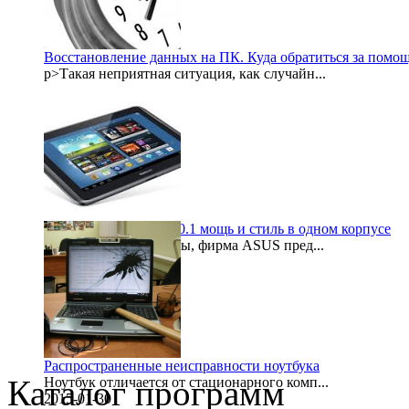
Восстановление данных на ПК. Куда обратиться за помо
p>Такая неприятная ситуация, как случайн...
2015-08-06
Samsung galaxy note 10.1 мощь и стиль в одном корпусе
После некоторой паузы, фирма ASUS пред...
1999-11-30
Распространенные неисправности ноутбука
Каталог программ
Ноутбук отличается от стационарного комп...
2015-01-30