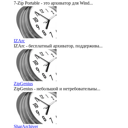
7-Zip Portable - это архиватор для Wind...
2009-02-23
IZArc
IZArc - бесплатный архиватор, поддержива...
2008-04-10
ZipGenius
ZipGenius - небольшой и нетребовательны...
2008-04-09
SharArchiver