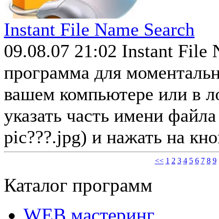
Instant File Name Search
09.08.07 21:02
Instant File
программа для моментальн
вашем компьютере или в л
указать часть имени файла 
pic???.jpg) и нажать на кно
<<
1
2
3
4
5
6
7
8
9
Каталог программ
WEB мастеринг