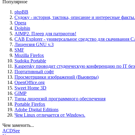
Популярное
phpBB
Судоку - история, тактика, описание и интересные факты
Opera
Dolphin
AIMP2. Плеер для патриотов!
CAB Explorer - универсальное средство для скачивания 
Лицензия GNU v.3
SMF
Mozilla Firefox
Sudoku Portable
Kaspersky проводит студенческую конференцию по IT бе
Портативный софт
Просмотрщики изображений (Вьюверы)
OpenOffice.org
Sweet Home 3D
GIMP
Типы лицензий программного обеспечения
Portable Firefox
Adobe Digital Editions
Чем Linux отличается от Windows.
Чем заменить...
ACDSee