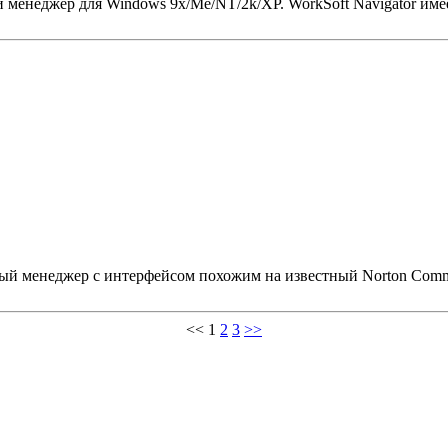
й менеджер для Windows 9x/Me/NT/2k/XP. WorkSoft Navigator и
ый менеджер с интерфейсом похожим на известный Norton Comm
<<
1
2
3
>>