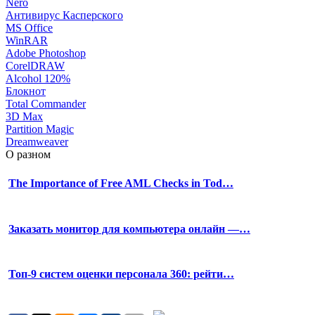
Nero
Антивирус Касперского
MS Office
WinRAR
Adobe Photoshop
CorelDRAW
Alcohol 120%
Блокнот
Total Commander
3D Max
Partition Magic
Dreamweaver
О разном
The Importance of Free AML Checks in Tod…
Заказать монитор для компьютера онлайн —…
Топ-9 систем оценки персонала 360: рейти…