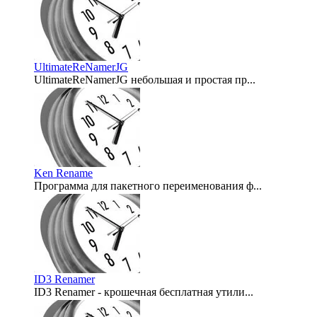
UltimateReNamerJG
UltimateReNamerJG небольшая и простая пр...
2009-01-06
Ken Rename
Программа для пакетного переименования ф...
2009-01-06
ID3 Renamer
ID3 Renamer - крошечная бесплатная утили...
2007-07-17