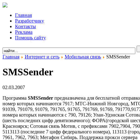
Главная
Разработчику
Контакты
Реклама
Помощь сайту
Главная
Интернет и сеть
Мобильная связь
SMSSender
SMSSender
02.03.2007
Программа
SMSSender
предназначена для бесплатной отправк
номер которых начинаются 7917; МТС-Нижний Новгород, МТС
91039, 791079, 91079, 791765, 91765, 791769, 91769, 791770,
номера которых начинаются с 790, 79126; Улан-Удэнская Сотов
(шесть последних цифр девятизначного); ФОРА(городской шес
Красноярск; Сотовая связь Мотив, с префиксами 7902,7904, 7
5113113 (последние 7 цифр федерального номера), 113113 (горо
7961, 7962, 7963; Мегафон Сибирь. Поддержка прокси сервера