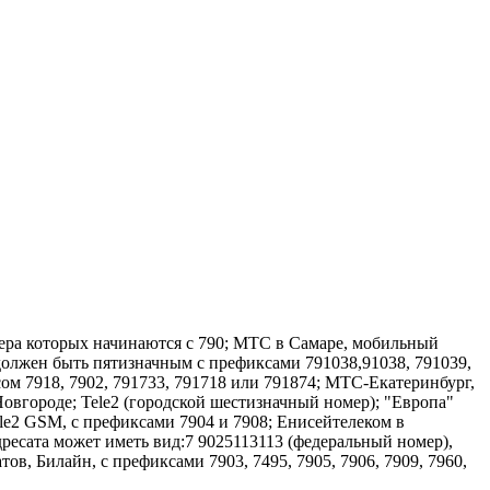
ера которых начинаются с 790; МТС в Самаре, мобильный
жен быть пятизначным с префиксами 791038,91038, 791039,
ом 7918, 7902, 791733, 791718 или 791874; MTC-Екатеринбург,
овгороде; Tele2 (городской шестизначный номер); "Европа"
e2 GSM, с префиксами 7904 и 7908; Енисейтелеком в
ресата может иметь вид:7 9025113113 (федеральный номер),
в, Билайн, с префиксами 7903, 7495, 7905, 7906, 7909, 7960,