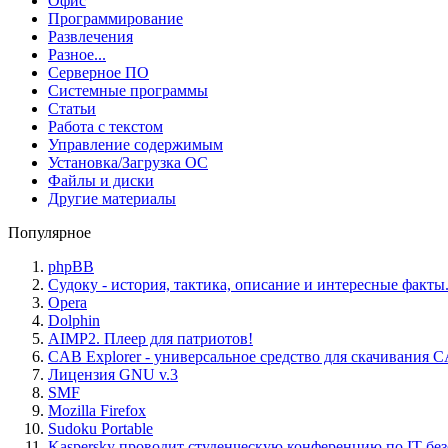
Офис
Программирование
Развлечения
Разное...
Серверное ПО
Системные программы
Статьи
Работа с текстом
Управление содержимым
Установка/Загрузка ОС
Файлы и диски
Другие материалы
Популярное
phpBB
Судоку - история, тактика, описание и интересные факты
Opera
Dolphin
AIMP2. Плеер для патриотов!
CAB Explorer - универсальное средство для скачивания 
Лицензия GNU v.3
SMF
Mozilla Firefox
Sudoku Portable
Kaspersky проводит студенческую конференцию по IT бе