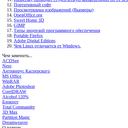
Портативный софт
Просмотрщики изображений (Вьюверы)
OpenOffice.org
Sweet Home 3D
GIMP
Типы лицензий программного обеспечения
Portable Firefox
Adobe Digital Editions
Чем Linux отличается от Windows.
Чем заменить...
ACDSee
Nero
Антивирус Касперского
MS Office
WinRAR
Adobe Photoshop
CorelDRAW
Alcohol 120%
Блокнот
Total Commander
3D Max
Partition Magic
Dreamweaver
О разном