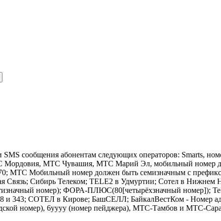
и SMS сообщения абонентам следующих операторов: Smarts, ном
 Мордовия, МТС Чувашия, МТС Марий Эл, мобильный номер дол
91770; MTC Мобильный номер должен быть семизначным с префикс
ая Связь; Сибирь Телеком; TELE2 в Удмуртии; Сотел в Нижнем Н
тизначный номер); ФОРА-ПЛЮС(80[четырёхзначный номер]); Tel
908 и 343; СОТЕЛ в Кирове; БашСЕЛЛ; БайкалВестКом - Номер ад
дской номер), 6yyyy (номер пейджера), МТС-Тамбов и МТС-Сарато