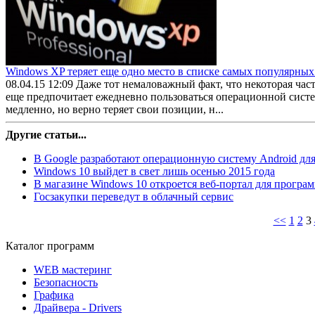
Windows XP теряет еще одно место в списке самых популярны
08.04.15 12:09
Даже тот немаловажный факт, что некоторая част
еще предпочитает ежедневно пользоваться операционной сист
медленно, но верно теряет свои позиции, н...
Другие статьи...
В Google разработают операционную систему Android дл
Windows 10 выйдет в свет лишь осенью 2015 года
В магазине Windows 10 откроется веб-портал для програ
Госзакупки переведут в облачный сервис
<<
1
2
3
Каталог программ
WEB мастеринг
Безопасность
Графика
Драйвера - Drivers