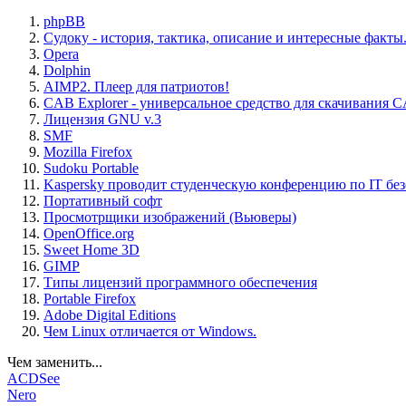
phpBB
Судоку - история, тактика, описание и интересные факты
Opera
Dolphin
AIMP2. Плеер для патриотов!
CAB Explorer - универсальное средство для скачивания 
Лицензия GNU v.3
SMF
Mozilla Firefox
Sudoku Portable
Kaspersky проводит студенческую конференцию по IT бе
Портативный софт
Просмотрщики изображений (Вьюверы)
OpenOffice.org
Sweet Home 3D
GIMP
Типы лицензий программного обеспечения
Portable Firefox
Adobe Digital Editions
Чем Linux отличается от Windows.
Чем заменить...
ACDSee
Nero