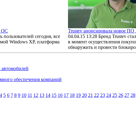
х ОС
Trustev анонсировала новое ПО
ь пользователей сегодня, все
04.04.15 13:28
Бренд Trustev ст
емой Windows XP, платформа
в момент осуществления покупо
обнаружить и провести блокиров
я автомобилей
ммного обеспечения компаний
4
5
6
7
8
9
10
11
12
13
14
15
16
17
18
19
20
21
22
23
24
25
26
27
28