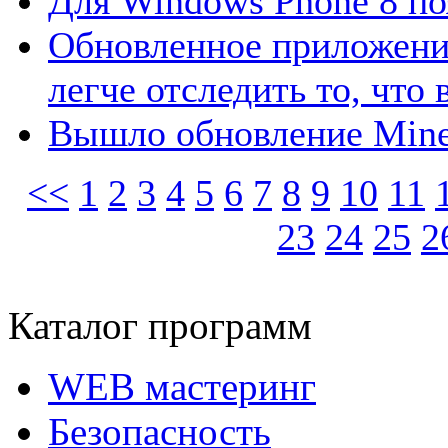
Для Windows Phone 8 по
Обновленное приложени
легче отследить то, что 
Вышло обновление Minec
<<
1
2
3
4
5
6
7
8
9
10
11
23
24
25
2
Каталог программ
WEB мастеринг
Безопасность