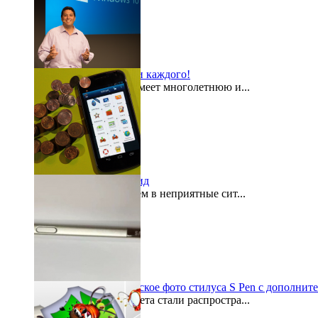
Windows 10 для всех и каждого!
Компания Microsoft имеет многолетнюю и...
2015-08-03
«Кошелек» на Андроид
Как часто мы попадаем в неприятные сит...
2015-07-29
Galaxy Note 5: шпионское фото стилуса S Pen с дополнит
По просторам интернета стали распростра...
2015-07-27