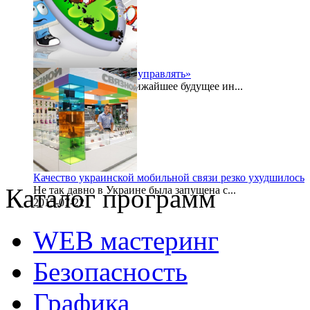
«Безопасностью надо управлять»
Буквально в самое ближайшее будущее ин...
2015-07-24
Качество украинской мобильной связи резко ухудшилось
Каталог программ
Не так давно в Украине была запущена с...
2015-07-22
WEB мастеринг
Безопасность
Графика