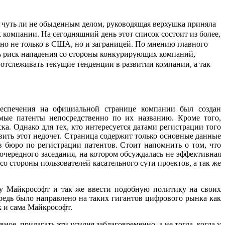
ли чуть ли не обыденным делом, руководящая верхушка приняла
компании. На сегодняшний день этот список состоит из более,
но не только в США, но и заграницей. По мнению главного
ь риск нападения со стороны конкурирующих компаний,
 отслеживать текущие тенденции в развитии компании, а так
беспечения на официальной странице компании был создан
имые патенты непосредственно по их названию. Кроме того,
а. Однако для тех, кто интересуется датами регистрации того
вить этот недочет. Страница содержит только основные данные
 в бюро по регистрации патентов. Стоит напомнить о том, что
очередного заседания, на котором обсуждалась не эффективная
 стороны пользователей касательного сути проектов, а так же
у Майкрософт и так же ввести подобную политику на своих
редь было направлено на таких гигантов цифрового рынка как
к и сама Майкрософт.
ное, прилагать эти усилия заблаговременно, а не тогда, когда у