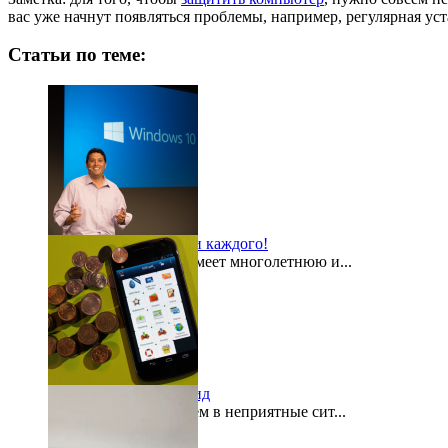
вас уже начнут появляться проблемы, например, регулярная ус
Статьи по теме:
Windows 10 для всех и каждого!
Компания Microsoft имеет многолетнюю и...
2015-08-03
«Кошелек» на Андроид
Как часто мы попадаем в неприятные сит...
2015-07-29