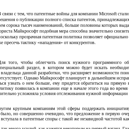
В связи с тем, что патентные войны для компании Microsoft ста
решения о публикации полного списка патентов, принадлежащих 
чем сорока тысяч наименований, больше половины которых выда
юриста Майкрософт подобная мера способна значительно снизит
поскольку прозрачная патентная политика позволяет официально
же пресечь тактику «нападения» от конкурентов.
Для того, чтобы облегчить поиск нужного программного о
специальный раздел, в котором можно будет искать необход
владельца данной разработки, что расширяет возможности поиск
отсутствует. Однако Майкрософт планирует в дальнейшем испра
ться узнать о нем больше, ему придется обратиться на прямую
итику появилась в компании еще в начале этого года во время 
ачительно усложняла условия отслеживания нужной информации со
ругим крупным компаниям этой сферы поддержать инициатив
 было, но совершенно очевидно, что предложение в первую оче
 вступала в патентные споры с такой же незавидной частотой ка
 так много усилий, как кажется некоторым на первый взгляд. Глав