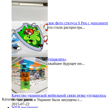
Galaxy Note 5: шпионское фото стилуса S Pen с дополнит
По просторам интернета стали распростра...
2015-07-27
«Безопасностью надо управлять»
Буквально в самое ближайшее будущее ин...
2015-07-24
Качество украинской мобильной связи резко ухудшилось
Каталог программ
Не так давно в Украине была запущена с...
2015-07-22
WEB мастеринг