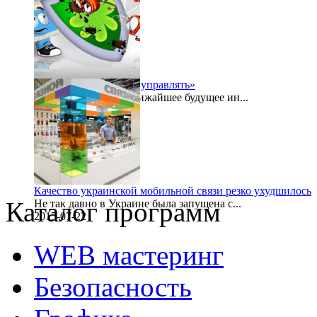
2015-07-27
«Безопасностью надо управлять»
Буквально в самое ближайшее будущее ин...
2015-07-24
Качество украинской мобильной связи резко ухудшилось
Каталог программ
Не так давно в Украине была запущена с...
2015-07-22
WEB мастеринг
Безопасность