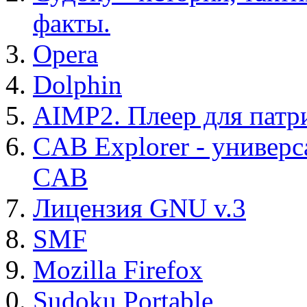
факты.
Opera
Dolphin
AIMP2. Плеер для патр
CAB Explorer - универс
CAB
Лицензия GNU v.3
SMF
Mozilla Firefox
Sudoku Portable