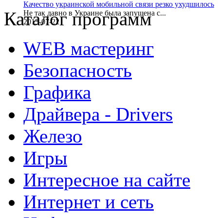
Качество украинской мобильной связи резко ухудшилось
Каталог программ
Не так давно в Украине была запущена с...
2015-07-22
WEB мастеринг
Безопасность
Графика
Драйвера - Drivers
Железо
Игры
Интересное на сайте
Интернет и сеть