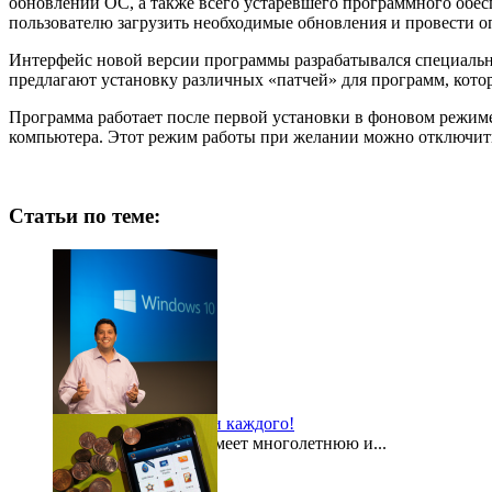
обновлений ОС, а также всего устаревшего программного обес
пользователю загрузить необходимые обновления и провести о
Интерфейс новой версии программы разрабатывался специальн
предлагают установку различных «патчей» для программ, кото
Программа работает после первой установки в фоновом режиме
компьютера. Этот режим работы при желании можно отключить
Статьи по теме:
Windows 10 для всех и каждого!
Компания Microsoft имеет многолетнюю и...
2015-08-03