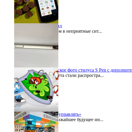
«Кошелек» на Андроид
Как часто мы попадаем в неприятные сит...
2015-07-29
Galaxy Note 5: шпионское фото стилуса S Pen с дополнит
По просторам интернета стали распростра...
2015-07-27
«Безопасностью надо управлять»
Буквально в самое ближайшее будущее ин...
2015-07-24