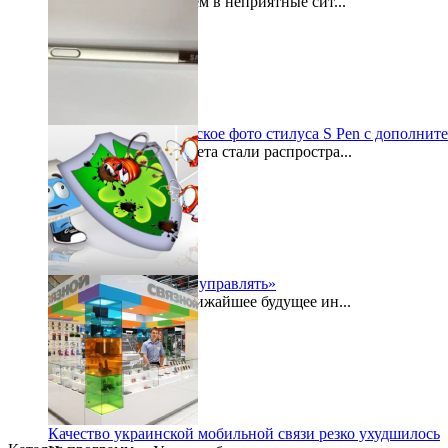
Как часто мы попадаем в неприятные сит...
2015-07-29
Galaxy Note 5: шпионское фото стилуса S Pen с дополнит
По просторам интернета стали распростра...
2015-07-27
«Безопасностью надо управлять»
Буквально в самое ближайшее будущее ин...
2015-07-24
Качество украинской мобильной связи резко ухудшилось