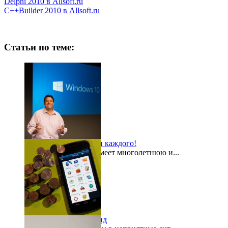
Delphi 2010 в Allsoft.ru
C++Builder 2010 в Allsoft.ru
Статьи по теме:
Windows 10 для всех и каждого!
Компания Microsoft имеет многолетнюю и...
2015-08-03
«Кошелек» на Андроид