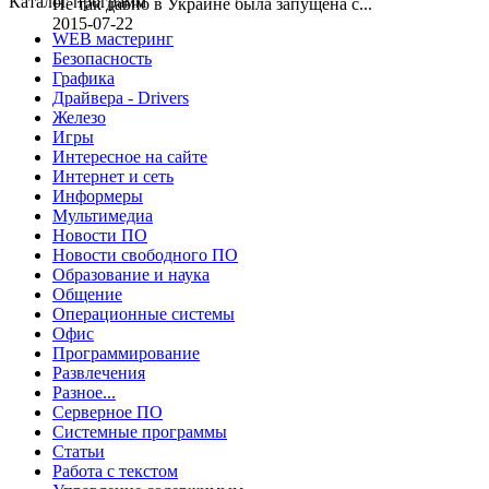
Каталог программ
Не так давно в Украине была запущена с...
2015-07-22
WEB мастеринг
Безопасность
Графика
Драйвера - Drivers
Железо
Игры
Интересное на сайте
Интернет и сеть
Информеры
Мультимедиа
Новости ПО
Новости свободного ПО
Образование и наука
Общение
Операционные системы
Офис
Программирование
Развлечения
Разное...
Серверное ПО
Системные программы
Статьи
Работа с текстом