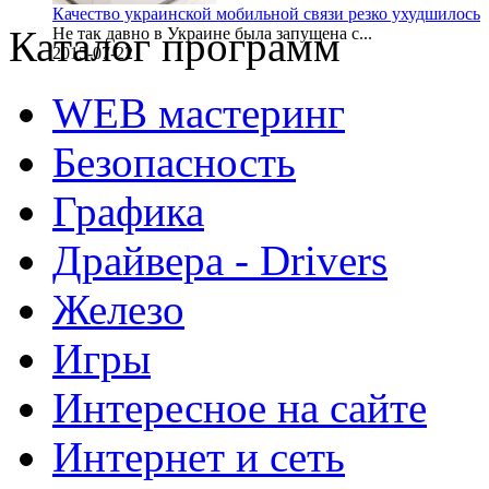
Качество украинской мобильной связи резко ухудшилось
Каталог программ
Не так давно в Украине была запущена с...
2015-07-22
WEB мастеринг
Безопасность
Графика
Драйвера - Drivers
Железо
Игры
Интересное на сайте
Интернет и сеть