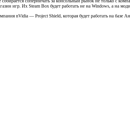
е собирается соперничать за консольный рынок не только с комп
азин игр. Их Steam Box будет работать не на Windows, а на мо
ания nVidia — Project Shield, которая будет работать на базе А