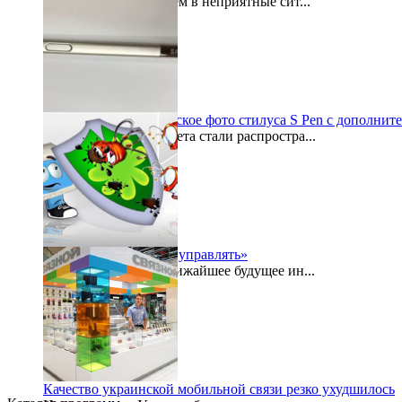
Как часто мы попадаем в неприятные сит...
2015-07-29
Galaxy Note 5: шпионское фото стилуса S Pen с дополнит
По просторам интернета стали распростра...
2015-07-27
«Безопасностью надо управлять»
Буквально в самое ближайшее будущее ин...
2015-07-24
Качество украинской мобильной связи резко ухудшилось