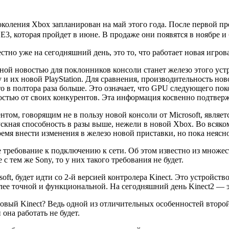
коления Xbox запланирован на май этого года. После первой пр
Е3, которая пройдет в июне. В продаже они появятся в ноябре и 
вестно уже на сегодняшний день, это то, что работает новая игро
ной новостью для поклонников консоли станет железо этого уст
y и их новой PlayStation. Для сравнения, производительность но
то в полтора раза больше. Это означает, что GPU следующего по
стью от своих конкурентов. Эта информация косвенно подтверж
том, говорящим не в пользу новой консоли от Microsoft, являетс
кная способность в разы выше, нежели в новой Xbox. Во всяком
емя внести изменения в железо новой приставки, но пока неясно
ое требование к подключению к сети. Об этом известно из множе
 тем же Sony, то у них такого требования не будет.
soft, будет идти со 2-й версией контролера Kinect. Это устройс
олее точной и функциональной. На сегодняшний день Kinect2 — 
вый Kinect? Ведь одной из отличительных особенностей второй в
она работать не будет.