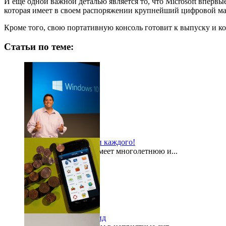
И еще одной важной деталью является то, что Microsoft впервы
которая имеет в своем распоряжении крупнейший цифровой маг
Кроме того, свою портативную консоль готовит к выпуску и комп
Статьи по теме:
Windows 10 для всех и каждого!
Компания Microsoft имеет многолетнюю и...
2015-08-03
«Кошелек» на Андроид