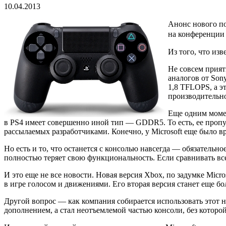
10.04.2013
Анонс нового по
на конференции 
Из того, что из
Не совсем прият
аналогов от Son
1,8 TFLOPS, а э
производительно
Еще одним момен
в PS4 имеет совершенно иной тип — GDDR5. То есть, ее пропус
рассылаемых разработчиками. Конечно, у Microsoft еще было вр
Но есть и то, что останется с консолью навсегда — обязательн
полностью теряет свою функциональность. Если сравнивать все с
И это еще не все новости. Новая версия Xbox, по задумке Micro
в игре голосом и движениями. Его вторая версия станет еще б
Другой вопрос — как компания собирается использовать этот но
дополнением, а стал неотъемлемой частью консоли, без которой 