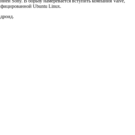
анией Sony. В борьбу намеревается вступить компания Valve,
дифицированной Ubuntu Linux.
ндроид.