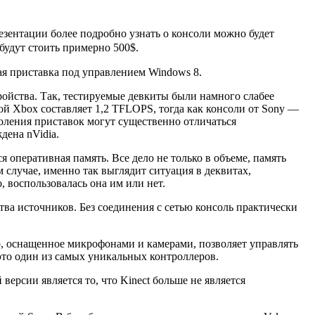
езентации более подробно узнать о консоли можно будет
будут стоить примерно 500$.
вая приставка под управлением Windows 8.
ройства. Так, тестируемые девкиты были намного слабее
вой Xbox составляет 1,2 TFLOPS, тогда как консоли от Sony —
коления приставок могут существенно отличаться
дена nVidia.
я оперативная память. Все дело не только в объеме, память
 случае, именно так выглядит ситуация в деквитах,
, воспользовалась она им или нет.
ства источников. Без соединения с сетью консоль практически
тво, оснащенное микрофонами и камерами, позволяет управлять
это один из самых уникальных контроллеров.
ерсии является то, что Kinect больше не является