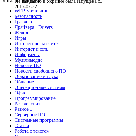
Каталог программ
Не так давно в Украине была запущена с...
2015-07-22
WEB мастеринг
Безопасность
Графика
Драйвера - Drivers
Железо
Игры
Интересное на сайте
Интернет и сеть
Информеры
Мультимедиа
Новости ПО
Новости свободного ПО
Образование и наука
Общение
Операционные системы
Офис
Программирование
Развлечения
Разное...
Серверное ПО
Системные программы
Статьи
Работа с текстом