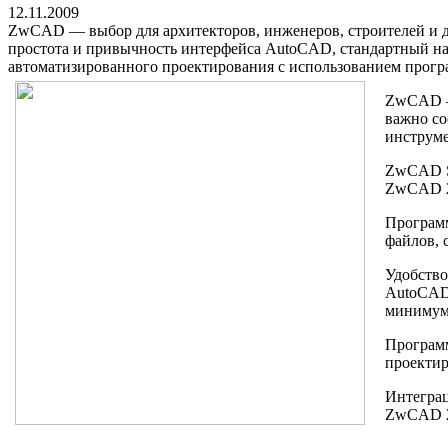
12.11.2009
ZwCAD — выбор для архитекторов, инженеров, строителей и д
простота и привычность интерфейса AutoCAD, стандартный на
автоматизированного проектирования с использованием програ
ZwCAD — 
важно со
инструме
ZwCAD So
ZwCAD 2
Программ
файлов, 
Удобство
AutoCAD.
минимум 
Программ
проекти
Интеграц
ZwCAD 20