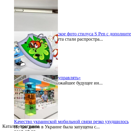
2015-07-29
Galaxy Note 5: шпионское фото стилуса S Pen с дополнит
По просторам интернета стали распростра...
2015-07-27
«Безопасностью надо управлять»
Буквально в самое ближайшее будущее ин...
2015-07-24
Качество украинской мобильной связи резко ухудшилось
Каталог программ
Не так давно в Украине была запущена с...