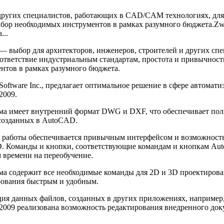
ругих специалистов, работающих в CAD/CAM технологиях, для 
бор необходимых инструментов в рамках разумного бюджета.ZwC
...
выбор для архитекторов, инженеров, строителей и других сп
ответствие индустриальным стандартам, простота и привычнос
нтов в рамках разумного бюджета.
ftware Inc., предлагает оптимальное решение в сфере автомат
009.
а имеет внутренний формат DWG и DXF, что обеспечивает полн
созданных в AutoCAD.
 работы обеспечивается привычным интерфейсом и возможност
 Команды и кнопки, соответствующие командам и кнопкам Auto
времени на переобучение.
а содержит все необходимые команды для 2D и 3D проектирова
рования быстрым и удобным.
ия данных файлов, созданных в других приложениях, например, M
09 реализована возможность редактирования внедренного доку