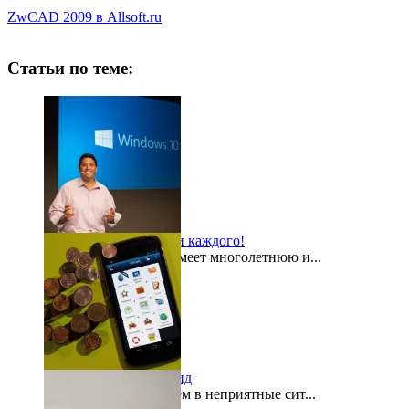
ZwCAD 2009 в Allsoft.ru
Статьи по теме:
Windows 10 для всех и каждого!
Компания Microsoft имеет многолетнюю и...
2015-08-03
«Кошелек» на Андроид
Как часто мы попадаем в неприятные сит...