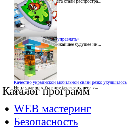
По просторам интернета стали распростра...
2015-07-27
«Безопасностью надо управлять»
Буквально в самое ближайшее будущее ин...
2015-07-24
Качество украинской мобильной связи резко ухудшилось
Каталог программ
Не так давно в Украине была запущена с...
2015-07-22
WEB мастеринг
Безопасность