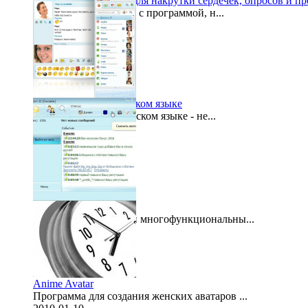
FvCheat - программа для накрутки сердечек, опросов и п
Чтобы начать работу с программой, н...
2012-01-10
Аська онлайн на русском языке
Аська онлайн на русском языке - не...
2011-04-28
People Chat v.1.9.6
People Chat это новый многофункциональны...
2011-04-05
Anime Avatar
Программа для создания женских аватаров ...