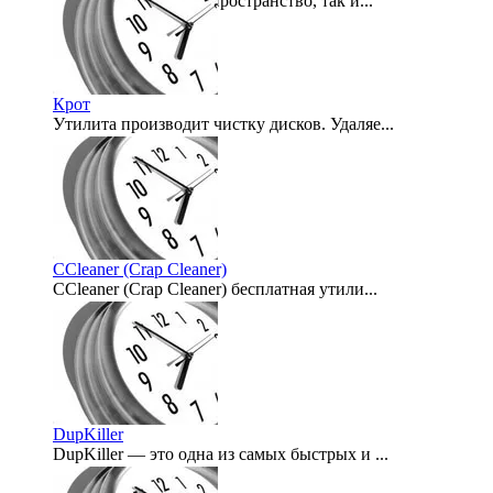
Как свое жизненное пространство, так и...
2012-02-27
Крот
Утилита производит чистку дисков. Удаляе...
2008-06-10
CCleaner (Crap Cleaner)
CCleaner (Crap Cleaner) бесплатная утили...
2007-09-11
DupKiller
DupKiller — это одна из самых быстрых и ...
2007-07-30