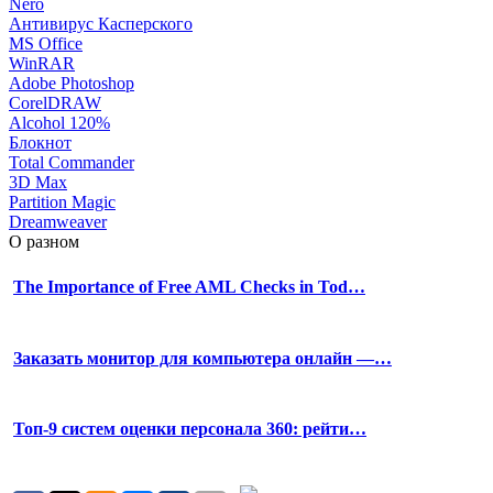
Nero
Антивирус Касперского
MS Office
WinRAR
Adobe Photoshop
CorelDRAW
Alcohol 120%
Блокнот
Total Commander
3D Max
Partition Magic
Dreamweaver
О разном
The Importance of Free AML Checks in Tod…
Заказать монитор для компьютера онлайн —…
Топ-9 систем оценки персонала 360: рейти…