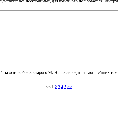
сутствуют все необходимые, для конечного пользователя, инстр
 на основе более старого Vi. Ныне это один из мощнейших тек
<<
1
2
3
4
5
>>