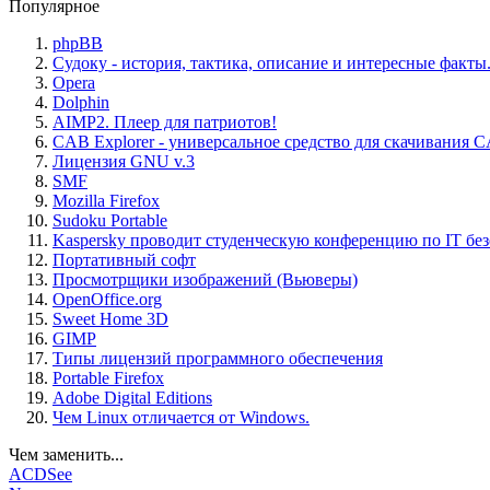
Популярное
phpBB
Судоку - история, тактика, описание и интересные факты
Opera
Dolphin
AIMP2. Плеер для патриотов!
CAB Explorer - универсальное средство для скачивания 
Лицензия GNU v.3
SMF
Mozilla Firefox
Sudoku Portable
Kaspersky проводит студенческую конференцию по IT бе
Портативный софт
Просмотрщики изображений (Вьюверы)
OpenOffice.org
Sweet Home 3D
GIMP
Типы лицензий программного обеспечения
Portable Firefox
Adobe Digital Editions
Чем Linux отличается от Windows.
Чем заменить...
ACDSee