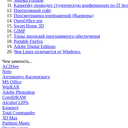
Sudoku Portable
Kaspersky проводит студенческую конференцию по IT бе
Портативный софт
Просмотрщики изображений (Вьюверы)
OpenOffice.org
Sweet Home 3D
GIMP
Типы лицензий программного обеспечения
Portable Firefox
Adobe Digital Editions
Чем Linux отличается от Windows.
Чем заменить...
ACDSee
Nero
Антивирус Касперского
MS Office
WinRAR
Adobe Photoshop
CorelDRAW
Alcohol 120%
Блокнот
Total Commander
3D Max
Partition Magic