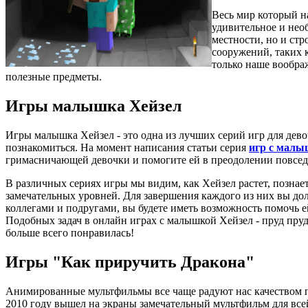
Весь мир который на
удивительное и нео
местности, но и стр
сооружений, таких к
только наше вообра
полезные предметы.
Игры малышка Хейзел
Игры малышка Хейзел - это одна из лучших серий игр для девоч
познакомиться. На момент написания статьи серия
игр с малы
гримасничающей девочки и помогите ей в преодолении повсед
В различных сериях игры мы видим, как Хейзел растет, познает
замечательных уровней. Для завершения каждого из них вы дол
коллегами и подругами, вы будете иметь возможность помочь е
Подобных задач в онлайн играх с малышкой Хейзел - пруд пруди
больше всего понравилась!
Игры "Как приручить Дракона"
Анимированные мультфильмы все чаще радуют нас качеством 
2010 году вышел на экраны замечательный мультфильм для всей