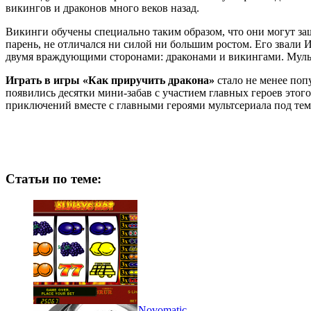
викингов и драконов много веков назад.
Викинги обучены специально таким образом, что они могут за
парень, не отличался ни силой ни большим ростом. Его звал
двумя враждующими сторонами: драконами и викингами. Мульт
Играть в игры «Как приручить дракона»
стало не менее поп
появились десятки мини-забав с участием главных героев этог
приключений вместе с главными героями мультсериала под тем
Статьи по теме:
Игровые симуляторы Novomatic