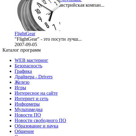
Novomatic – крупная австрийская компан...
2012-04-05
FlightGear
"FlightGear" - это посути лучш...
2007-09-05
Каталог программ
WEB мастеринг
Безопасность
Графика
Драйвера - Drivers
Железо
Игры
Интересное на сайте
Интернет и сеть
Информеры
Мультимедиа
Новости ПО
Новости свободного ПО
Образование и наука
Общение