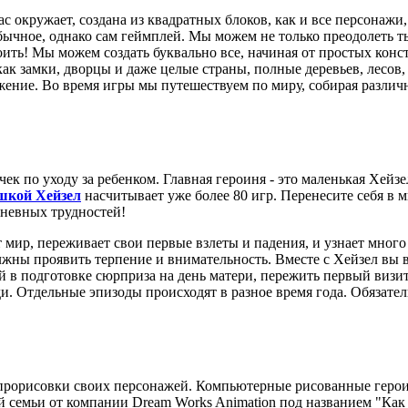
с окружает, создана из квадратных блоков, как и все персонажи,
бычное, однако сам геймплей. Мы можем не только преодолеть т
оить! Мы можем создать буквально все, начиная от простых конс
ак замки, дворцы и даже целые страны, полные деревьев, лесов, 
жение. Во время игры мы путешествуем по миру, собирая различн
ек по уходу за ребенком. Главная героиня - это маленькая Хейз
шкой Хейзел
насчитывает уже более 80 игр. Перенесите себя в 
невных трудностей!
 мир, переживает свои первые взлеты и падения, и узнает много
жны проявить терпение и внимательность. Вместе с Хейзел вы в
й в подготовке сюрприза на день матери, пережить первый визит
. Отдельные эпизоды происходят в разное время года. Обязатель
прорисовки своих персонажей. Компьютерные рисованные герои
 семьи от компании Dream Works Animation под названием "Как 