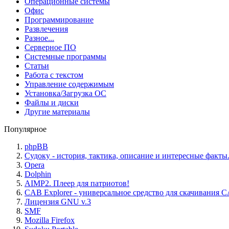
Операционные системы
Офис
Программирование
Развлечения
Разное...
Серверное ПО
Системные программы
Статьи
Работа с текстом
Управление содержимым
Установка/Загрузка ОС
Файлы и диски
Другие материалы
Популярное
phpBB
Судоку - история, тактика, описание и интересные факты
Opera
Dolphin
AIMP2. Плеер для патриотов!
CAB Explorer - универсальное средство для скачивания 
Лицензия GNU v.3
SMF
Mozilla Firefox