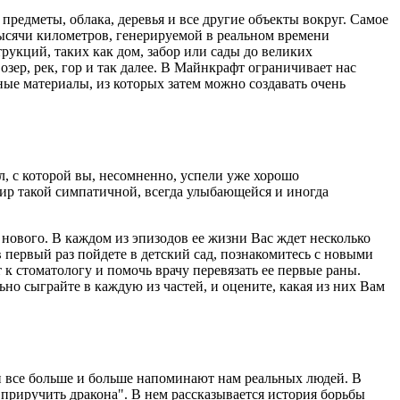
 предметы, облака, деревья и все другие объекты вокруг. Самое
ысячи километров, генерируемой в реальном времени
трукций, таких как дом, забор или сады до великих
озер, рек, гор и так далее. В Майнкрафт ограничивает нас
ые материалы, из которых затем можно создавать очень
ел, с которой вы, несомненно, успели уже хорошо
мир такой симпатичной, всегда улыбающейся и иногда
 нового. В каждом из эпизодов ее жизни Вас ждет несколько
 первый раз пойдете в детский сад, познакомитесь с новыми
 к стоматологу и помочь врачу перевязать ее первые раны.
но сыграйте в каждую из частей, и оцените, какая из них Вам
 все больше и больше напоминают нам реальных людей. В
приручить дракона". В нем рассказывается история борьбы