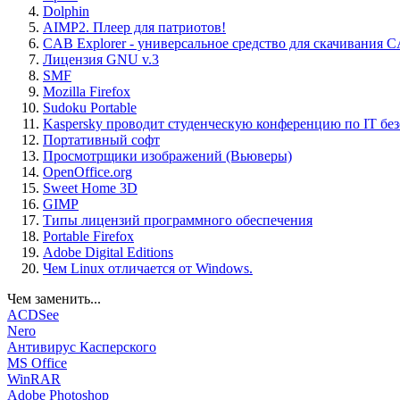
Dolphin
AIMP2. Плеер для патриотов!
CAB Explorer - универсальное средство для скачивания 
Лицензия GNU v.3
SMF
Mozilla Firefox
Sudoku Portable
Kaspersky проводит студенческую конференцию по IT бе
Портативный софт
Просмотрщики изображений (Вьюверы)
OpenOffice.org
Sweet Home 3D
GIMP
Типы лицензий программного обеспечения
Portable Firefox
Adobe Digital Editions
Чем Linux отличается от Windows.
Чем заменить...
ACDSee
Nero
Антивирус Касперского
MS Office
WinRAR
Adobe Photoshop