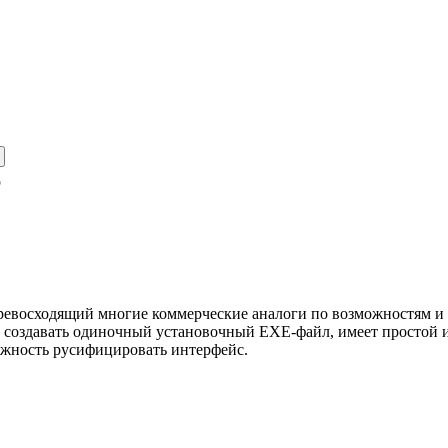
p
ревосходящий многие коммерческие аналоги по возможностям и
ет создавать одиночный установочный EXE-файл, имеет простой 
можность русифицировать интерфейс.