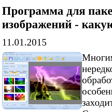
Программа для паке
изображений - каку
11.01.2015
Многим
нередк
обрабо
особен
заходи