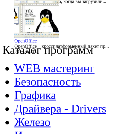
Представьте ситуацию, когда вы загрузили...
2013-04-03
OpenOffice
Каталог программ
OpenOffice – кроссплатформенный пакет пр...
2013-04-03
WEB мастеринг
Безопасность
Графика
Драйвера - Drivers
Железо