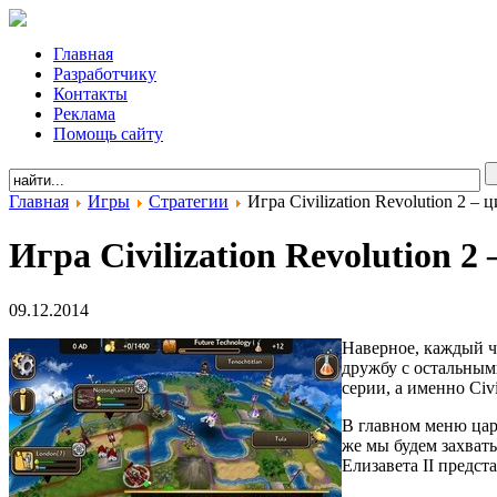
Главная
Разработчику
Контакты
Реклама
Помощь сайту
Главная
Игры
Стратегии
Игра Civilization Revolution 2 –
Игра Civilization Revolution 
09.12.2014
Наверное, каждый че
дружбу с остальным
серии, а именно Civil
В главном меню цар
же мы будем захваты
Елизавета II предс