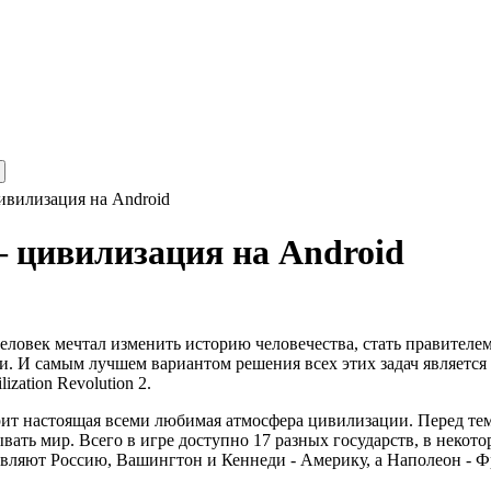
 цивилизация на Android
2 – цивилизация на Android
ловек мечтал изменить историю человечества, стать правителем 
и. И самым лучшем вариантом решения всех этих задач является 
ization Revolution 2.
ит настоящая всеми любимая атмосфера цивилизации. Перед тем,
вать мир. Всего в игре доступно 17 разных государств, в некото
тавляют Россию, Вашингтон и Кеннеди - Америку, а Наполеон - 