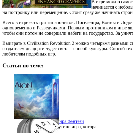
В игре можно самост
начинается с небол
на постройку или перемещение. Стоит сразу же начинать строит
Всего в игре есть три типа юнитов: Поселенцы, Воины и Лодоч
одновременно и Разведчиками. Первым противником в игре явля
чтобы они потом не совершали набеги на государство. За унич
Выиграть в Civilization Revolution 2 можно четырьмя разными 
создателем двадцати чудес света – способ культуры. Способ т
любителям подобных игр.
Статьи по теме:
Удивительная игра жанра фэнтези
Есть во всемирной паутине игра, котора...
2012-06-05