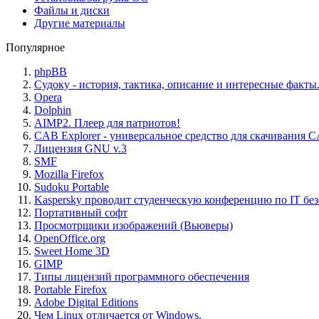
Файлы и диски
Другие материалы
Популярное
phpBB
Судоку - история, тактика, описание и интересные факты
Opera
Dolphin
AIMP2. Плеер для патриотов!
CAB Explorer - универсальное средство для скачивания 
Лицензия GNU v.3
SMF
Mozilla Firefox
Sudoku Portable
Kaspersky проводит студенческую конференцию по IT бе
Портативный софт
Просмотрщики изображений (Вьюверы)
OpenOffice.org
Sweet Home 3D
GIMP
Типы лицензий программного обеспечения
Portable Firefox
Adobe Digital Editions
Чем Linux отличается от Windows.