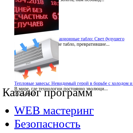
2024-01-01
Электронные информационные табло: Свет будущего
Световые электронные табло, превратившие...
2023-09-20
Тепловые завесы: Невидимый герой в борьбе с холодом и
Каталог программ
В мире, где технологии постоянно эволюци...
2023-09-07
WEB мастеринг
Безопасность