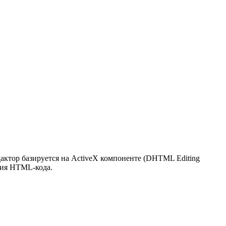
актор базируется на ActiveX компоненте (DHTML Editing
ния HTML-кода.