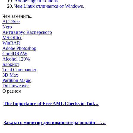
Adobe Digital Editions
Чем Linux отличается от Windows.
Чем заменить...
ACDSee
Nero
Антивирус Касперского
MS Office
WinRAR
Adobe Photoshop
CorelDRAW
Alcohol 120%
Блокнот
Total Commander
3D Max
Partition Magic
Dreamweaver
О разном
The Importance of Free AML Checks in Tod…
Заказать монитор для компьютера онлайн —…