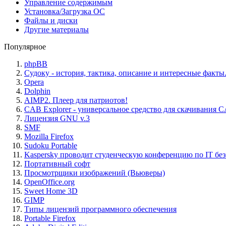
Управление содержимым
Установка/Загрузка ОС
Файлы и диски
Другие материалы
Популярное
phpBB
Судоку - история, тактика, описание и интересные факты
Opera
Dolphin
AIMP2. Плеер для патриотов!
CAB Explorer - универсальное средство для скачивания 
Лицензия GNU v.3
SMF
Mozilla Firefox
Sudoku Portable
Kaspersky проводит студенческую конференцию по IT бе
Портативный софт
Просмотрщики изображений (Вьюверы)
OpenOffice.org
Sweet Home 3D
GIMP
Типы лицензий программного обеспечения
Portable Firefox