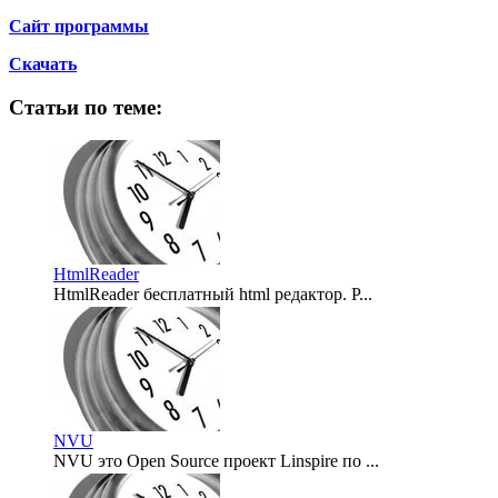
Сайт программы
Скачать
Статьи по теме:
HtmlReader
HtmlReader бесплатный html редактор. Р...
2007-12-17
NVU
NVU это Open Source проект Linspire по ...
2007-10-29