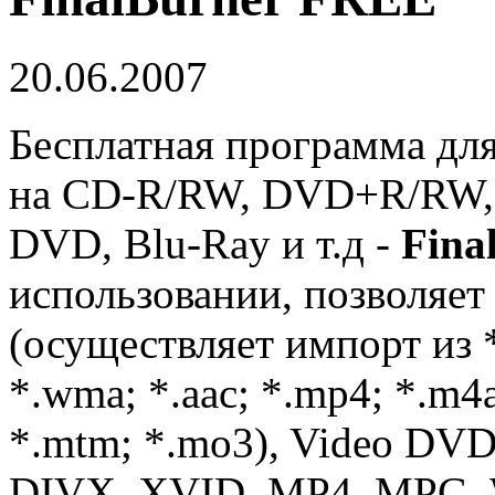
20.06.2007
Бесплатная программа для
на CD-R/RW, DVD+R/RW,
DVD, Blu-Ray и т.д -
Fina
использовании, позволяет
(осуществляет импорт из *
*.wma; *.aac; *.mp4; *.m4a
*.mtm; *.mo3), Video DVD
DIVX, XVID, MP4, MPG, 