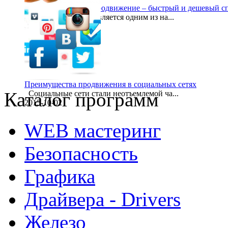
Сайт визитка и seo продвижение – быстрый и дешевый сп
Интернет-визитка является одним из на...
2015-10-02
Преимущества продвижения в социальных сетях
Каталог программ
Социальные сети стали неотъемлемой ча...
2015-10-02
WEB мастеринг
Безопасность
Графика
Драйвера - Drivers
Железо