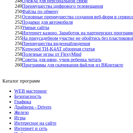
248
Одежда для персональной связи
249
Преимущества цифрового телевещания
250
Файлы по обмену
251
Основные преимущества создания веб-форм в сервис
252
Подарки для автомобиля
253
Умные сайты
254
Интернет казино. Заработок на партнерских програм
255
На приусадебном участке не обойтись без пластиково
256
Преимущества видеонаблюдения
257
Kenwood TH-K4AT обзорная статья
258
Полезные игры от FlexyMind
259
Советы для няни, учим ребенка читать
260
Программы для скачивания файлов из ВКонтакте
Каталог программ
WEB мастеринг
Безопасность
Графика
Драйвера - Drivers
Железо
Игры
Интересное на сайте
Интернет и сеть