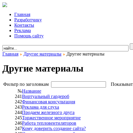
Главная
Разработчику
Контакты
Реклама
Помощь сайту
Главная
Другие материалы
Другие материалы
Другие материалы
Фильтр по заголовкам
Показыват
№
Название
241
Виртуальный гардероб
242
Финансовая консультация
243
Реклама для слуха
244
Продаем железного друга
245
Торжественное мероприятие
246
Работа тепловентиляторов
247
Кому доверить создание сайта?