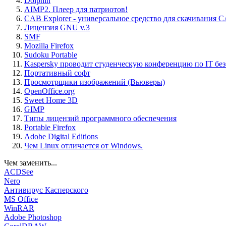
Dolphin
AIMP2. Плеер для патриотов!
CAB Explorer - универсальное средство для скачивания 
Лицензия GNU v.3
SMF
Mozilla Firefox
Sudoku Portable
Kaspersky проводит студенческую конференцию по IT бе
Портативный софт
Просмотрщики изображений (Вьюверы)
OpenOffice.org
Sweet Home 3D
GIMP
Типы лицензий программного обеспечения
Portable Firefox
Adobe Digital Editions
Чем Linux отличается от Windows.
Чем заменить...
ACDSee
Nero
Антивирус Касперского
MS Office
WinRAR
Adobe Photoshop