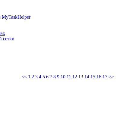
е MyTaskHelper
мах
й сетки
<<
1
2
3
4
5
6
7
8
9
10
11
12
13
14
15
16
17
>>